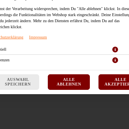
JETZT BESTELLEN
nst der Verarbeitung widersprechen, indem Du "Alle ablehnen" klickst. In dies
lerdings die Funktionalitäten im Webshop stark eingeschränkt. Deine Einstellu
du jederzeit ändern. Mehr zu den Diensten erfährst Du, indem Du auf das
ichen klickst.
chutzerklärung
Impressum
iell
renzen
AUSWAHL
ALLE
ALLE
SPEICHERN
ABLEHNEN
AKZEPTIE