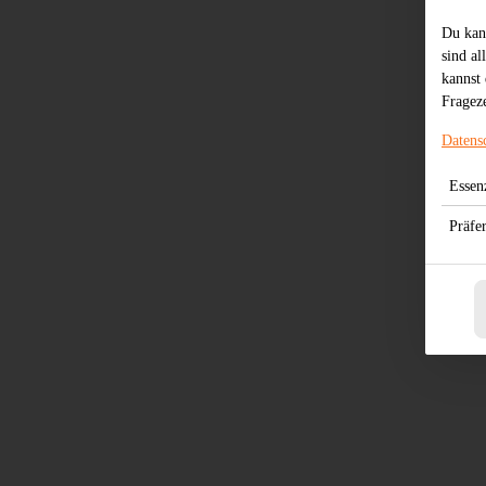
Du kan
sind al
kannst 
Frageze
Datens
Essenz
Präfe