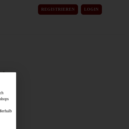
REGISTRIEREN
LOGIN
sch
shops
ßerhalb