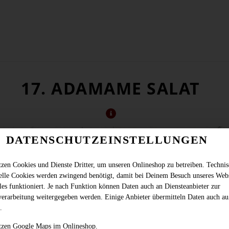
17. ADAMAME SALAT
DATENSCHUTZEINSTELLUNGEN
tzen Cookies und Dienste Dritter, um unseren Onlineshop zu betreiben. Techni
ielle Cookies werden zwingend benötigt, damit bei Deinem Besuch unseres Web
les funktioniert. Je nach Funktion können Daten auch an Diensteanbieter zur
verarbeitung weitergegeben werden. Einige Anbieter übermitteln Daten auch au
.
gegarte Sojabohnen mit Meersalz (vegan)
tzen Google Maps im Onlineshop.