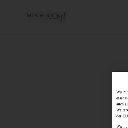
Wir nu
essenz
auch al
Weiter
der EU
Wir nu