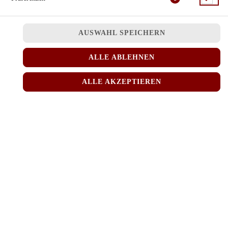
gebackenes Hühnerbrustfilet mit Rotcurry, frischem Gemüse,
Kokosmilch, leicht scharf
AUSWAHL SPEICHERN
JETZT BESTELLEN
ALLE ABLEHNEN
ALLE AKZEPTIEREN
© 2026
MINH RICE
Impressum
Datenschutz
Datenschutzeinstellungen
Barrierefreiheit
AGB
Lieferdienstsoftware und Webshop von
SIDES