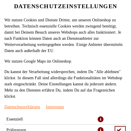
DATENSCHUTZEINSTELLUNGEN
Wir nutzen Cookies und Dienste Dritter, um unseren Onlineshop zu
betreiben. Technisch essenzielle Cookies werden zwingend benötigt,
damit bei Deinem Besuch unseres Webshops auch alles funktioniert. Je
nach Funktion können Daten auch an Diensteanbieter zur
Weiterverarbeitung weitergegeben werden. Einige Anbieter übermitteln
Daten auch außerhalb der EU.
74. GA AP CHAO (NORMAL)
Wir nutzen Google Maps im Onlineshop.
Du kannst der Verarbeitung widersprechen, indem Du "Alle ablehnen"
klickst. In diesem Fall sind allerdings die Funktionalitäten im Webshop
stark eingeschränkt. Deine Einstellungen kannst du jederzeit ändern.
Mehr zu den Diensten erfährst Du, indem Du auf das Fragezeichen
klickst.
Datenschutzerklärung
Impressum
Essenziell
gebratenes Hühnerfleisch mit Tomaten, Paprika, grünen Bohnen, in
Präferenzen
BBQ-Sauce, auf heißer Eisenplatte serviert, leicht scharf