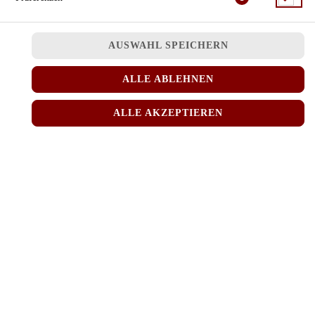
JETZT BESTELLEN
AUSWAHL SPEICHERN
ALLE ABLEHNEN
ALLE AKZEPTIEREN
© 2026
MINH RICE
Impressum
Datenschutz
Datenschutzeinstellungen
Barrierefreiheit
AGB
Lieferdienstsoftware und Webshop von
SIDES