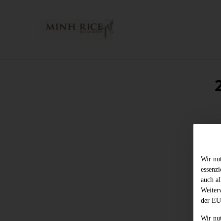
Wir nu
essenz
auch al
Weiter
der EU
Wir nu