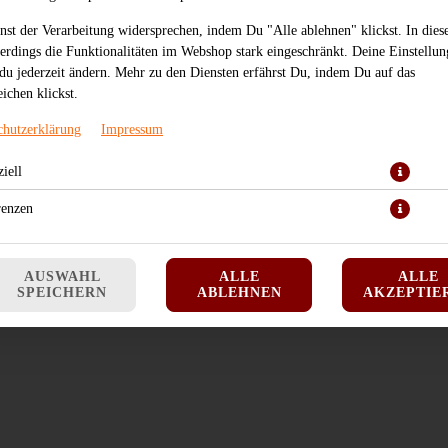
JETZT BESTELLEN
nst der Verarbeitung widersprechen, indem Du "Alle ablehnen" klickst. In dies
lerdings die Funktionalitäten im Webshop stark eingeschränkt. Deine Einstellu
du jederzeit ändern. Mehr zu den Diensten erfährst Du, indem Du auf das
ichen klickst.
chutzerklärung
Impressum
iell
renzen
AUSWAHL
ALLE
ALLE
SPEICHERN
ABLEHNEN
AKZEPTIE