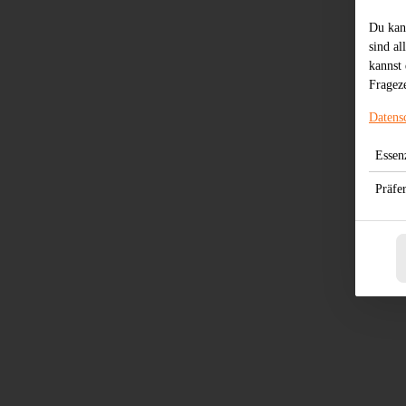
Du kan
sind al
kannst 
Frageze
Datens
Essenz
Präfe