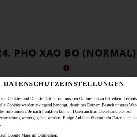
24. PHO XAO BO (NORMAL)
DATENSCHUTZEINSTELLUNGEN
tzen Cookies und Dienste Dritter, um unseren Onlineshop zu betreiben. Techni
ielle Cookies werden zwingend benötigt, damit bei Deinem Besuch unseres Web
les funktioniert. Je nach Funktion können Daten auch an Diensteanbieter zur
verarbeitung weitergegeben werden. Einige Anbieter übermitteln Daten auch au
.
gebratene Reisbandnudeln mit Rindfleisch und frischem Gemüse in Sojasauce
tzen Google Maps im Onlineshop.