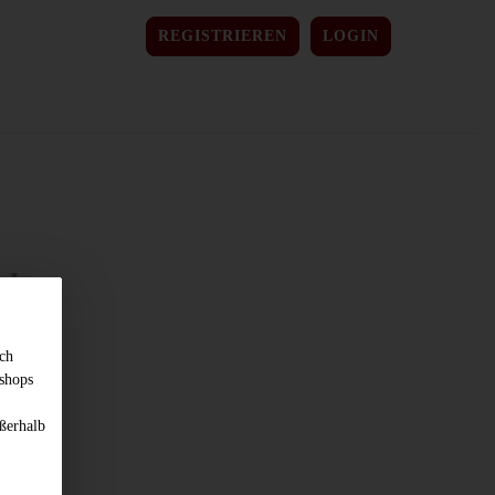
REGISTRIEREN
LOGIN
sch
shops
ßerhalb