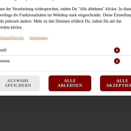
JETZT BESTELLEN
nst der Verarbeitung widersprechen, indem Du "Alle ablehnen" klickst. In dies
lerdings die Funktionalitäten im Webshop stark eingeschränkt. Deine Einstellu
du jederzeit ändern. Mehr zu den Diensten erfährst Du, indem Du auf das
ichen klickst.
chutzerklärung
Impressum
iell
renzen
AUSWAHL
ALLE
ALLE
SPEICHERN
ABLEHNEN
AKZEPTIE