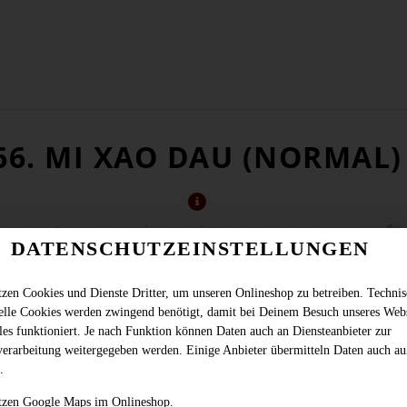
66. MI XAO DAU (NORMAL)
DATENSCHUTZEINSTELLUNGEN
tzen Cookies und Dienste Dritter, um unseren Onlineshop zu betreiben. Techni
ielle Cookies werden zwingend benötigt, damit bei Deinem Besuch unseres Web
les funktioniert. Je nach Funktion können Daten auch an Diensteanbieter zur
verarbeitung weitergegeben werden. Einige Anbieter übermitteln Daten auch au
.
gebratene Nudeln mit Tofu, frischen Sojakeimen, Karotten und Porree
tzen Google Maps im Onlineshop.