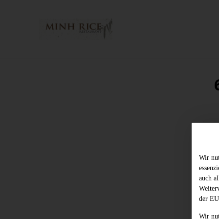
Wir nu
essenz
auch al
Weiter
der EU
Wir nu