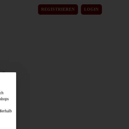
REGISTRIEREN
LOGIN
sch
shops
ßerhalb