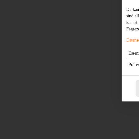
Du kan
sind al
kannst 
Frageze
Datens
Essenz
Präfe