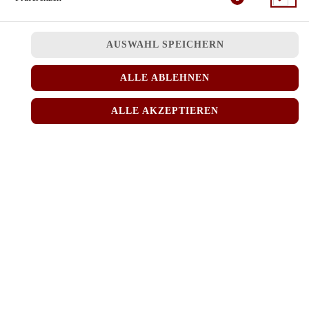
JETZT BESTELLEN
AUSWAHL SPEICHERN
ALLE ABLEHNEN
ALLE AKZEPTIEREN
© 2026
MINH RICE
Impressum
Datenschutz
Datenschutzeinstellungen
Barrierefreiheit
AGB
Lieferdienstsoftware und Webshop von
SIDES