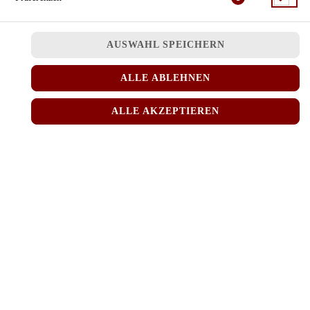
mit Gemüse, Lauch, Koriander in kräftiger Brühe
JETZT BESTELLEN
AUSWAHL SPEICHERN
ALLE ABLEHNEN
ALLE AKZEPTIEREN
© 2026
MINH RICE
Impressum
Datenschutz
Datenschutzeinstellungen
Barrierefreiheit
AGB
Lieferdienstsoftware und Webshop von
SIDES