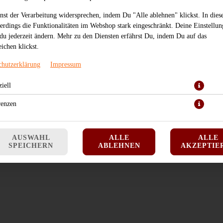
JETZT BESTELLEN
nst der Verarbeitung widersprechen, indem Du "Alle ablehnen" klickst. In dies
lerdings die Funktionalitäten im Webshop stark eingeschränkt. Deine Einstellu
du jederzeit ändern. Mehr zu den Diensten erfährst Du, indem Du auf das
ichen klickst.
chutzerklärung
Impressum
iell
renzen
AUSWAHL
ALLE
ALLE
SPEICHERN
ABLEHNEN
AKZEPTIE