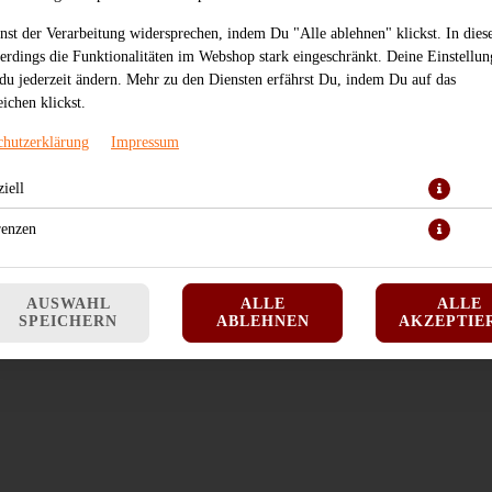
JETZT BESTELLEN
nst der Verarbeitung widersprechen, indem Du "Alle ablehnen" klickst. In dies
lerdings die Funktionalitäten im Webshop stark eingeschränkt. Deine Einstellu
du jederzeit ändern. Mehr zu den Diensten erfährst Du, indem Du auf das
ichen klickst.
chutzerklärung
Impressum
iell
renzen
AUSWAHL
ALLE
ALLE
SPEICHERN
ABLEHNEN
AKZEPTIE