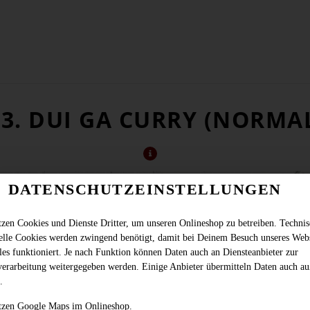
93. DUI GA CURRY (NORMA
DATENSCHUTZEINSTELLUNGEN
tzen Cookies und Dienste Dritter, um unseren Onlineshop zu betreiben. Techni
ielle Cookies werden zwingend benötigt, damit bei Deinem Besuch unseres Web
les funktioniert. Je nach Funktion können Daten auch an Diensteanbieter zur
verarbeitung weitergegeben werden. Einige Anbieter übermitteln Daten auch au
.
eule (ohne Knochen) mit Rot-Curry, Karotten, Paprika, Zwiebeln und Kokosmi
tzen Google Maps im Onlineshop.