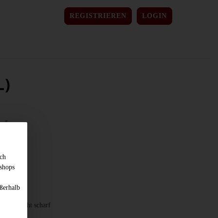
REGISTRIEREN
LOGIN
L)
sch
shops
ßerhalb
lch, leicht scharf