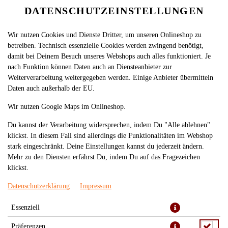
DATENSCHUTZEINSTELLUNGEN
Wir nutzen Cookies und Dienste Dritter, um unseren Onlineshop zu
betreiben. Technisch essenzielle Cookies werden zwingend benötigt,
damit bei Deinem Besuch unseres Webshops auch alles funktioniert. Je
nach Funktion können Daten auch an Diensteanbieter zur
Weiterverarbeitung weitergegeben werden. Einige Anbieter übermitteln
Daten auch außerhalb der EU.
794. GA SOT LAC (NORMAL)
Wir nutzen Google Maps im Onlineshop.
Du kannst der Verarbeitung widersprechen, indem Du "Alle ablehnen"
klickst. In diesem Fall sind allerdings die Funktionalitäten im Webshop
stark eingeschränkt. Deine Einstellungen kannst du jederzeit ändern.
Mehr zu den Diensten erfährst Du, indem Du auf das Fragezeichen
klickst.
Datenschutzerklärung
Impressum
Essenziell
gebratenes Hühnerfleisch mit frischem Gemüse in Erdnuss Soße
Präferenzen