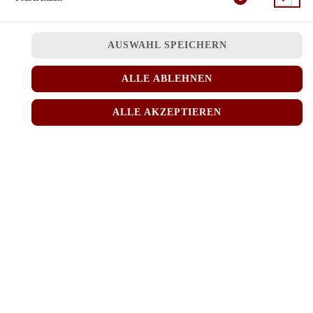
JETZT BESTELLEN
AUSWAHL SPEICHERN
ALLE ABLEHNEN
ALLE AKZEPTIEREN
© 2026
MINH RICE
Impressum
Datenschutz
Datenschutzeinstellungen
Barrierefreiheit
AGB
Lieferdienstsoftware und Webshop von
SIDES