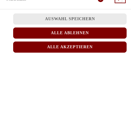
gebratener Reis mit knuspriger Ente, Sojasprossen, Karotten und
Porree
AUSWAHL SPEICHERN
JETZT BESTELLEN
ALLE ABLEHNEN
ALLE AKZEPTIEREN
© 2026
MINH RICE
Impressum
Datenschutz
Datenschutzeinstellungen
Barrierefreiheit
AGB
Lieferdienstsoftware und Webshop von
SIDES