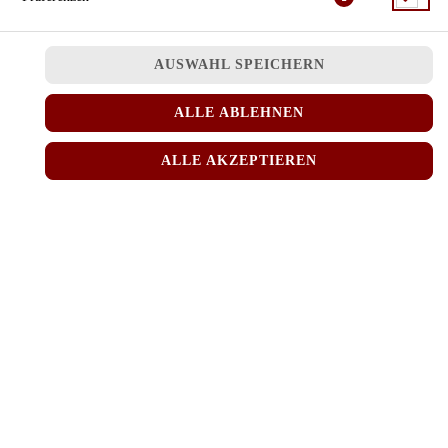
JETZT BESTELLEN
AUSWAHL SPEICHERN
ALLE ABLEHNEN
ALLE AKZEPTIEREN
© 2026
MINH RICE
Impressum
Datenschutz
Datenschutzeinstellungen
Barrierefreiheit
AGB
Lieferdienstsoftware und Webshop von
SIDES