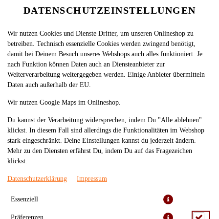
DATENSCHUTZEINSTELLUNGEN
Wir nutzen Cookies und Dienste Dritter, um unseren Onlineshop zu
betreiben. Technisch essenzielle Cookies werden zwingend benötigt,
damit bei Deinem Besuch unseres Webshops auch alles funktioniert. Je
nach Funktion können Daten auch an Diensteanbieter zur
Weiterverarbeitung weitergegeben werden. Einige Anbieter übermitteln
Daten auch außerhalb der EU.
MENÜ 12
Wir nutzen Google Maps im Onlineshop.
Du kannst der Verarbeitung widersprechen, indem Du "Alle ablehnen"
klickst. In diesem Fall sind allerdings die Funktionalitäten im Webshop
stark eingeschränkt. Deine Einstellungen kannst du jederzeit ändern.
Mehr zu den Diensten erfährst Du, indem Du auf das Fragezeichen
klickst.
Datenschutzerklärung
Impressum
Essenziell
9 Nigiri (verschiedene) 6 Sake Maki, 6 Tekka Maki 8 California
Präferenzen
Inside Out, 6 Sake Tempura Roll