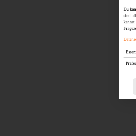
Du kan
sind al
kannst 
Frageze
Datens
Essenz
Präfe