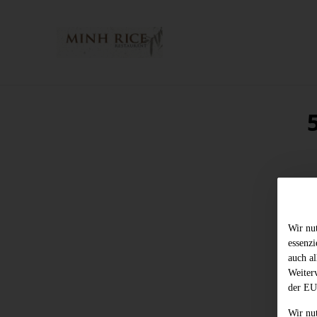
Wir nu
essenz
auch al
Weiter
der EU
Wir nu