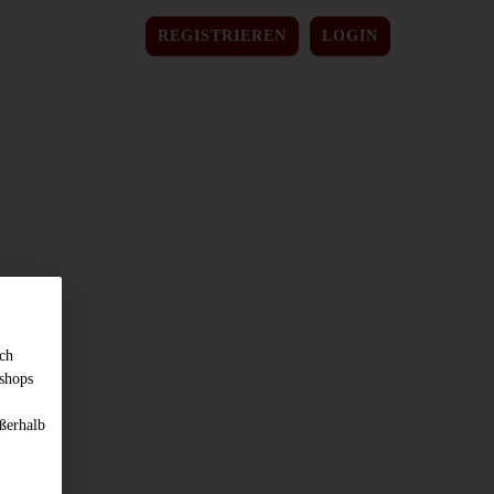
REGISTRIEREN
LOGIN
sch
shops
ßerhalb