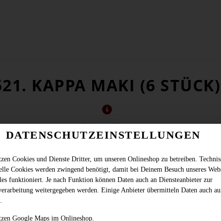
521. KAPPA MAKI (6 STÜCK)
DATENSCHUTZEINSTELLUNGEN
tzen Cookies und Dienste Dritter, um unseren Onlineshop zu betreiben. Techni
ielle Cookies werden zwingend benötigt, damit bei Deinem Besuch unseres Web
les funktioniert. Je nach Funktion können Daten auch an Diensteanbieter zur
verarbeitung weitergegeben werden. Einige Anbieter übermitteln Daten auch au
.
tzen Google Maps im Onlineshop.