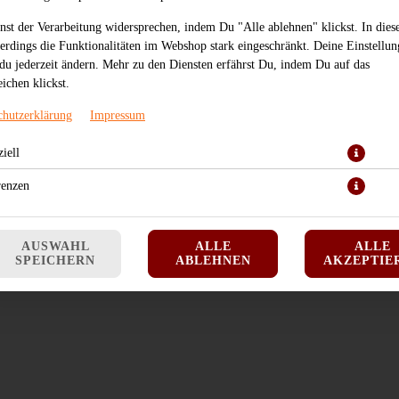
nst der Verarbeitung widersprechen, indem Du "Alle ablehnen" klickst. In dies
lerdings die Funktionalitäten im Webshop stark eingeschränkt. Deine Einstellu
du jederzeit ändern. Mehr zu den Diensten erfährst Du, indem Du auf das
ichen klickst.
mit Gurken und Sesam (vegan)
chutzerklärung
Impressum
JETZT BESTELLEN
iell
renzen
AUSWAHL
ALLE
ALLE
SPEICHERN
ABLEHNEN
AKZEPTIE