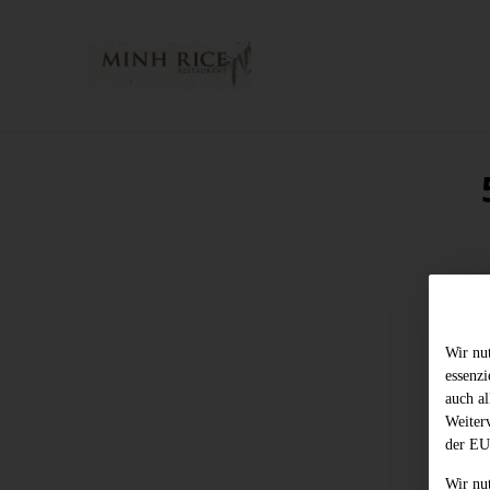
Wir nu
essenz
auch al
Weiter
der EU
Wir nu