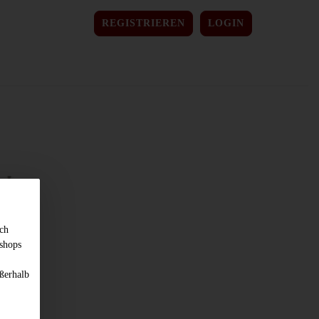
REGISTRIEREN
LOGIN
sch
shops
ßerhalb