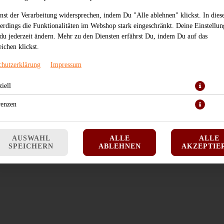
JETZT BESTELLEN
nst der Verarbeitung widersprechen, indem Du "Alle ablehnen" klickst. In dies
lerdings die Funktionalitäten im Webshop stark eingeschränkt. Deine Einstellu
du jederzeit ändern. Mehr zu den Diensten erfährst Du, indem Du auf das
ichen klickst.
chutzerklärung
Impressum
iell
renzen
AUSWAHL
ALLE
ALLE
SPEICHERN
ABLEHNEN
AKZEPTIE