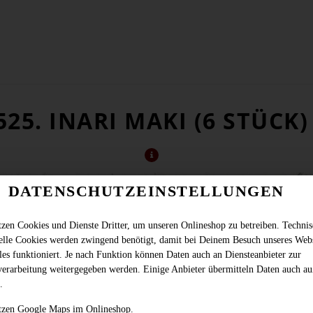
525. INARI MAKI (6 STÜCK)
DATENSCHUTZEINSTELLUNGEN
tzen Cookies und Dienste Dritter, um unseren Onlineshop zu betreiben. Techni
ielle Cookies werden zwingend benötigt, damit bei Deinem Besuch unseres Web
les funktioniert. Je nach Funktion können Daten auch an Diensteanbieter zur
verarbeitung weitergegeben werden. Einige Anbieter übermitteln Daten auch au
.
mit süßer Tofu Tasche (vegan)
tzen Google Maps im Onlineshop.