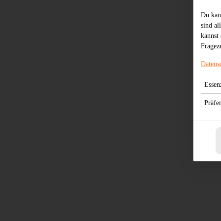
Du kan
sind al
kannst 
Frageze
Datens
Essenz
Präfe