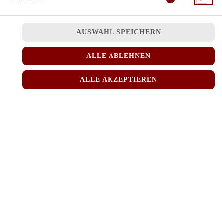
AUSWAHL SPEICHERN
Hähnchen in Knusperpanade, Frischkäse und Gurken, außen Sesam
ALLE ABLEHNEN
JETZT BESTELLEN
ALLE AKZEPTIEREN
© 2026
MINH RICE
Impressum
Datenschutz
Datenschutzeinstellungen
Barrierefreiheit
AGB
Lieferdienstsoftware und Webshop von
SIDES