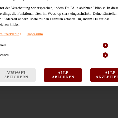
nst der Verarbeitung widersprechen, indem Du "Alle ablehnen" klickst. In dies
lerdings die Funktionalitäten im Webshop stark eingeschränkt. Deine Einstellu
du jederzeit ändern. Mehr zu den Diensten erfährst Du, indem Du auf das
ichen klickst.
mit Lachs, Gurken und Frischkäse, außen Sesam
chutzerklärung
Impressum
JETZT BESTELLEN
iell
renzen
AUSWAHL
ALLE
ALLE
SPEICHERN
ABLEHNEN
AKZEPTIE