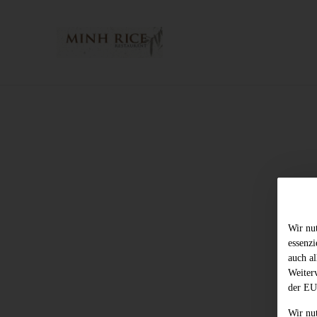
Wir nu
essenz
auch al
Weiter
der EU
Wir nu