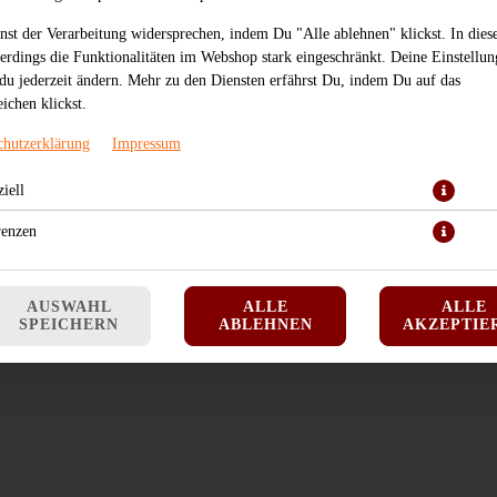
nst der Verarbeitung widersprechen, indem Du "Alle ablehnen" klickst. In dies
lerdings die Funktionalitäten im Webshop stark eingeschränkt. Deine Einstellu
du jederzeit ändern. Mehr zu den Diensten erfährst Du, indem Du auf das
ichen klickst.
chutzerklärung
Impressum
iell
gekochte Garnelen
renzen
JETZT BESTELLEN
AUSWAHL
ALLE
ALLE
SPEICHERN
ABLEHNEN
AKZEPTIE