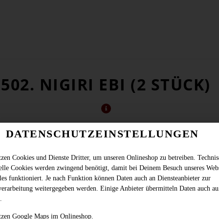
502. NIGIRI EBI (2 STÜCK)
DATENSCHUTZEINSTELLUNGEN
tzen Cookies und Dienste Dritter, um unseren Onlineshop zu betreiben. Techni
ielle Cookies werden zwingend benötigt, damit bei Deinem Besuch unseres Web
les funktioniert. Je nach Funktion können Daten auch an Diensteanbieter zur
verarbeitung weitergegeben werden. Einige Anbieter übermitteln Daten auch au
.
tzen Google Maps im Onlineshop.