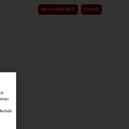
REGISTRIEREN
LOGIN
sch
shops
ßerhalb