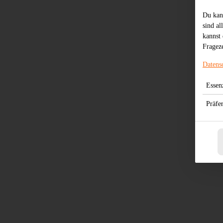
Du kan
sind al
kannst 
Frageze
Datens
Essenz
Präfe