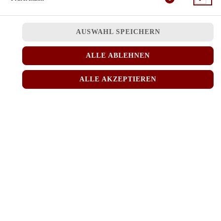
AUSWAHL SPEICHERN
ALLE ABLEHNEN
ALLE AKZEPTIEREN
mit Kaviar
JETZT BESTELLEN
© 2026
MINH RICE
Impressum
Datenschutz
Datenschutzeinstellungen
Barrierefreiheit
AGB
Lieferdienstsoftware und Webshop von
SIDES