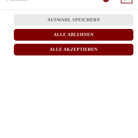
JETZT BESTELLEN
AUSWAHL SPEICHERN
ALLE ABLEHNEN
ALLE AKZEPTIEREN
© 2026
MINH RICE
Impressum
Datenschutz
Datenschutzeinstellungen
Barrierefreiheit
AGB
Lieferdienstsoftware und Webshop von
SIDES