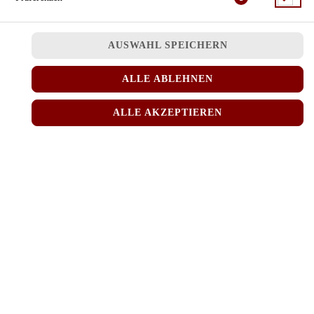
AUSWAHL SPEICHERN
ALLE ABLEHNEN
frisch gepresster Limettensaft, Minze, Zucker und Eiswürfel
ALLE AKZEPTIEREN
JETZT BESTELLEN
© 2026
MINH RICE
Impressum
Datenschutz
Datenschutzeinstellungen
Barrierefreiheit
AGB
Lieferdienstsoftware und Webshop von
SIDES