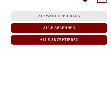
JETZT BESTELLEN
AUSWAHL SPEICHERN
ALLE ABLEHNEN
ALLE AKZEPTIEREN
© 2026
MINH RICE
Impressum
Datenschutz
Datenschutzeinstellungen
Barrierefreiheit
AGB
Lieferdienstsoftware und Webshop von
SIDES