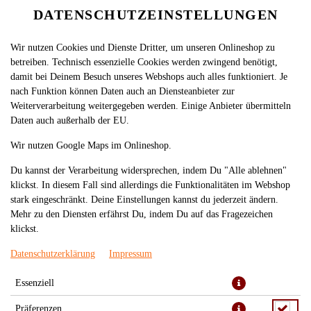
DATENSCHUTZEINSTELLUNGEN
Wir nutzen Cookies und Dienste Dritter, um unseren Onlineshop zu
betreiben. Technisch essenzielle Cookies werden zwingend benötigt,
damit bei Deinem Besuch unseres Webshops auch alles funktioniert. Je
nach Funktion können Daten auch an Diensteanbieter zur
Weiterverarbeitung weitergegeben werden. Einige Anbieter übermitteln
Daten auch außerhalb der EU.
COCA-COLA ZERO 1,25L
Wir nutzen Google Maps im Onlineshop.
Du kannst der Verarbeitung widersprechen, indem Du "Alle ablehnen"
klickst. In diesem Fall sind allerdings die Funktionalitäten im Webshop
stark eingeschränkt. Deine Einstellungen kannst du jederzeit ändern.
Mehr zu den Diensten erfährst Du, indem Du auf das Fragezeichen
klickst.
Datenschutzerklärung
Impressum
Essenziell
1,0l, inkl. Pfand (0,25€), 3,50 €/l
Präferenzen