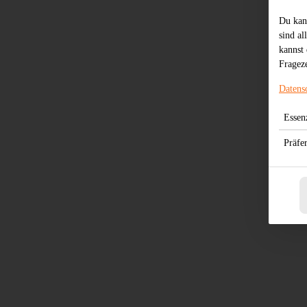
Du kan
sind al
kannst 
Frageze
Datens
Essenz
Präfe