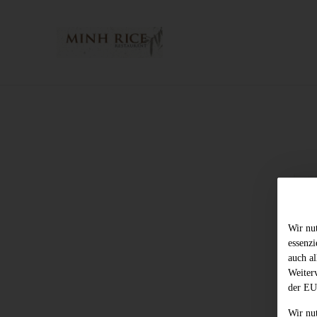
Wir nu
essenz
auch al
Weiter
der EU
Wir nu