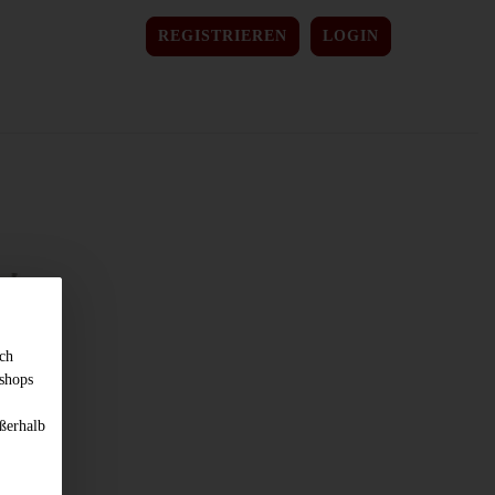
REGISTRIEREN
LOGIN
sch
shops
ßerhalb