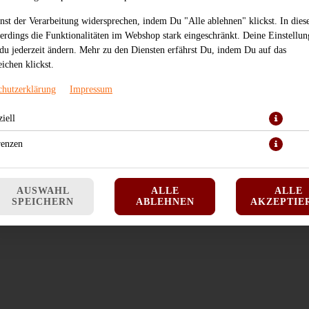
JETZT BESTELLEN
nst der Verarbeitung widersprechen, indem Du "Alle ablehnen" klickst. In dies
lerdings die Funktionalitäten im Webshop stark eingeschränkt. Deine Einstellu
du jederzeit ändern. Mehr zu den Diensten erfährst Du, indem Du auf das
ichen klickst.
chutzerklärung
Impressum
iell
renzen
AUSWAHL
ALLE
ALLE
SPEICHERN
ABLEHNEN
AKZEPTIE