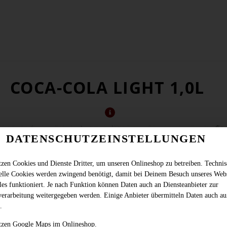
COCA-COLA LIGHT 1,0L
DATENSCHUTZEINSTELLUNGEN
tzen Cookies und Dienste Dritter, um unseren Onlineshop zu betreiben. Techni
ielle Cookies werden zwingend benötigt, damit bei Deinem Besuch unseres Web
les funktioniert. Je nach Funktion können Daten auch an Diensteanbieter zur
verarbeitung weitergegeben werden. Einige Anbieter übermitteln Daten auch au
.
1l, inkl. Pfand (0,25€), 3,50 €/l, Enthält Koffein (12,0 mg/100 ml)
tzen Google Maps im Onlineshop.